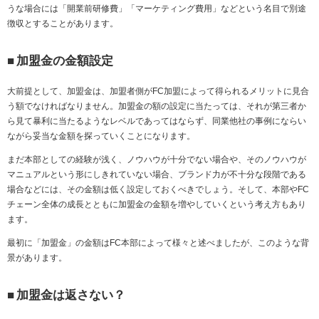
うな場合には「開業前研修費」「マーケティング費用」などという名目で別途
徴収とすることがあります。
■
加盟金の金額設定
大前提として、加盟金は、加盟者側が
FC
加盟によって得られるメリットに見合
う額でなければなりません。加盟金の額の設定に当たっては、それが第三者か
ら見て暴利に当たるようなレベルであってはならず、同業他社の事例にならい
ながら妥当な金額を探っていくことになります。
まだ本部としての経験が浅く、ノウハウが十分でない場合や、そのノウハウが
マニュアルという形にしきれていない場合、ブランド力が不十分な段階である
場合などには、その金額は低く設定しておくべきでしょう。そして、本部や
FC
チェーン全体の成長とともに加盟金の金額を増やしていくという考え方もあり
ます。
最初に「加盟金」の金額は
FC
本部によって様々と述べましたが、このような背
景があります。
■
加盟金は返さない？