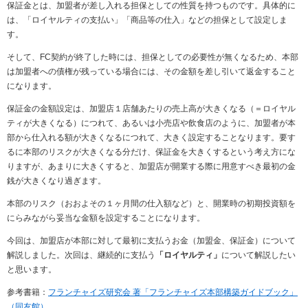
保証金とは、加盟者が差し入れる担保としての性質を持つものです。具体的に
は、「ロイヤルティの支払い」「商品等の仕入」などの担保として設定しま
す。
そして、
FC
契約が終了した時には、担保としての必要性が無くなるため、本部
は加盟者への債権が残っている場合には、その金額を差し引いて返金すること
になります。
保証金の金額設定は、加盟店１店舗あたりの売上高が大きくなる（＝ロイヤル
ティが大きくなる）につれて、あるいは小売店や飲食店のように、加盟者が本
部から仕入れる額が大きくなるにつれて、大きく設定することなります。要す
るに本部のリスクが大きくなる分だけ、保証金を大きくするという考え方にな
りますが、あまりに大きくすると、加盟店が開業する際に用意すべき最初の金
銭が大きくなり過ぎます。
本部のリスク（おおよその
１
ヶ月間の仕入額など）と、開業時の初期投資額を
にらみながら妥当な金額を設定することになります。
今回は、加盟店が本部に対して最初に支払うお金（加盟金、保証金）について
解説しました。次回は、継続的に支払う
「ロイヤルティ」
について解説したい
と思います。
参考書籍：
フランチャイズ研究会 著「フランチャイズ本部構築ガイドブック」
（同友館）