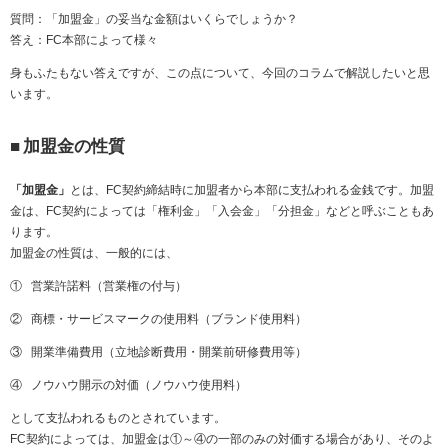
質問：「加盟金」の妥当な金額はいくらでしょうか？
答え：
FC
本部によって様々
身もふたもない答えですが、この点について、今回のコラムで解説したいと思
います。
■
加盟金の性質
「加盟金」
とは、
FC
契約締結時に加盟者から本部に支払われる金銭です。加盟
金は、
FC
契約によっては「権利金」「入会金」「分担金」などと呼ぶこともあ
ります。
加盟金の性質は、一般的には、
① 営業許諾料（営業権の付与）
② 商標・サービスマークの使用料（ブランド使用料）
③ 開業準備費用（立地診断費用・開業前研修費用等）
④ ノウハウ開示の対価（ノウハウ使用料）
として支払われるものとされています。
FC
契約によっては、加盟金は①～④の一部のみの対価する場合があり、そのよ