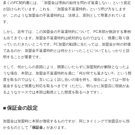
多くの
FC
契約書には、「加盟金は理由の如何を問わず返還しない」という規定
が設けられています。これを、「加盟金不返還特約」という呼び方をします
が、このような加盟金の不返還特約は、法律上、原則として尊重されていま
す。
しかし、近年では、この加盟金の不返還特約について、
FC
本部が敗訴する事例
も出てきています。加盟金不返還特約は絶対的なものではなく、慎重に取り扱
っていただきたいところです。
FC
加盟の勧誘に当たっては、加盟金が何の対価
であるのか、加盟金不返還特約とは何かといったことについてもしっかりと説
明することが重要です。
そして、何かしらの原因により、開業にいたらずに加盟契約が解除となったよ
うな場合、本部は、加盟金不返還特約を盾に「何が何でも返さない
!!
」という態
度を取るのではなく、互いによく話し合いの場を持ち、場合によっては一部を
返金するなど慎重な対応を取るべきです（ただし、明らかに加盟店に瑕疵があ
るようなケースでは本部は毅然とした態度を取るべきです）。
■
保証金の設定
加盟金は加盟時に本部が徴収するものですが、同じタイミングで加盟店から預
かるものとして
「保証金」
があります。