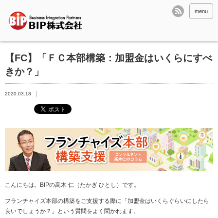
menu
【FC】「ＦＣ本部構築：加盟金はいくらにすべ
きか？」
2020.03.18
こんにちは。
BIP
の高木 仁（たかぎ ひとし）です。
フランチャイズ本部の構築をご支援する際に「加盟金はいくらぐらいにしたら
良いでしょうか？」という質問をよく聞かれます。