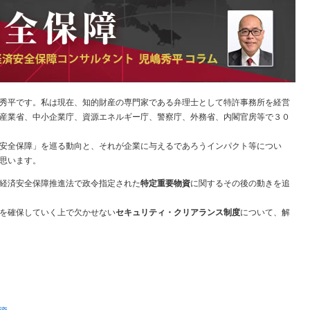
秀平です。私は現在、知的財産の専門家である弁理士として特許事務所を経営
産業省、中小企業庁、資源エネルギー庁、警察庁、外務省、内閣官房等で３０
安全保障」を巡る動向と、それが企業に与えるであろうインパクト等につい
思います。
経済安全保障推進法で政令指定された
特定重要物資
に関するその後の動きを追
を確保していく上で欠かせない
セキュリティ・クリアランス制度
について、解