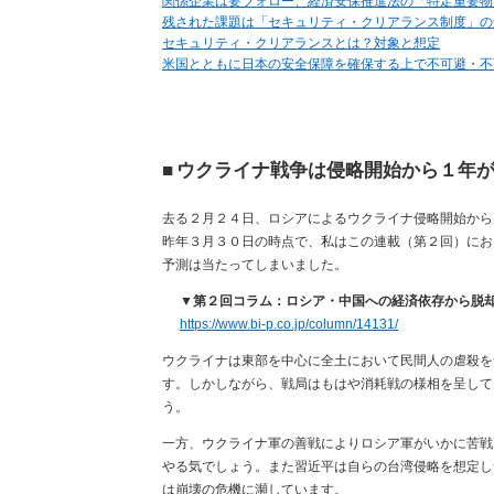
関係企業は要フォロー、経済安保推進法の「特定重要物
残された課題は「セキュリティ・クリアランス制度」の
セキュリティ・クリアランスとは？対象と想定
米国とともに日本の安全保障を確保する上で不可避・不
■
ウクライナ戦争は侵略開始から１年
去る２月２４日、ロシアによるウクライナ侵略開始から
昨年３月３０日の時点で、私はこの連載（第２回）にお
予測は当たってしまいました。
▼第２回コラム：ロシア・中国への経済依存から脱
https://www.bi-p.co.jp/column/14131/
ウクライナは東部を中心に全土において民間人の虐殺を
す。しかしながら、戦局はもはや消耗戦の様相を呈して
う。
一方、ウクライナ軍の善戦によりロシア軍がいかに苦戦
やる気でしょう。また習近平は自らの台湾侵略を想定し
は崩壊の危機に瀕しています。