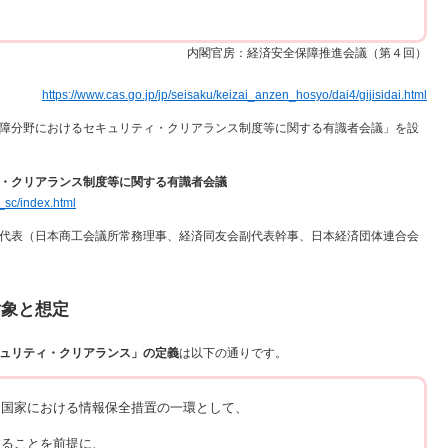
内閣官房：経済安全保障推進会議（第４回）
https://www.cas.go.jp/jp/seisaku/keizai_anzen_hosyo/dai4/gijisidai.html
障分野におけるセキュリティ・クリアランス制度等に関する有識者会議」を設
・クリアランス制度等に関する有識者会議
_sc/index.html
代表（日本商工会議所常務理事、経済同友会副代表幹事、日本経済団体連合会
対象と想定
ュリティ・クリアランス」の定義
は以下の通りです。
、国家における情報保全措置の一環として、
することを前提に、