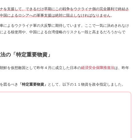
ナを支援して、できるだけ早期にこの戦争をウクライナ側の完全勝利で終結さ
中国によるロシアへの軍事支援は絶対に阻止しなければなりません
。
車によるウクライナ軍の大反撃に期待しています。ここで一気に決めきれなけ
による核使用や、中国による台湾侵略のリスクも一段と高まるだろうからで
進法の「特定重要物資」
朝鮮を仮想敵国として昨年４月に成立した日本の
経済安全保障推進法
は、昨年
を図るべき
「特定重要物資」
として、以下の１１物資を政令指定しました。