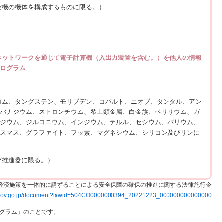
空機の機体を構成するものに限る。）
ネットワークを通じて電子計算機（入出力装置を含む。）
を他人の情報
プログラム
ロム、タングステン、モリブデン、コバルト、ニオブ、タンタル、アン
、バナジウム、ストロンチウム、希土類金属、白金族、ベリリウム、ガ
ビジウム、ジルコニウム、インジウム、テルル、セシウム、バリウム、
ビスマス、グラファイト、フッ素、マグネシウム、シリコン及びリンに
び推進器に限る。）
索：経済施策を一体的に講ずることによる安全保障の確保の推進に関する法律施行令
.e-gov.go.jp/document?lawid=504CO0000000394_20221223_000000000000000
グラム」のことです。