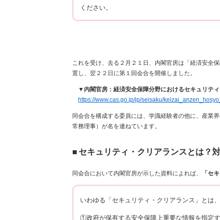
ください。
これを受け、去る２月２１日、内閣官房は「経済安全保
置し、翌２２日に第１回会合を開催しました。
▼内閣官房：経済安全保障分野におけるセキュリティ
https://www.cas.go.jp/jp/seisaku/keizai_anzen_hosyo
同会合を構成する委員には、学識経験者の他に、産業界
常務理事）が名を連ねています。
■
セキュリティ・クリアランスとは？
同会合において内閣官房が示した資料によれば、
「セキ
いわゆる「セキュリティ・クリアランス」とは
①政府が保有する安全保障上重要な情報を指定