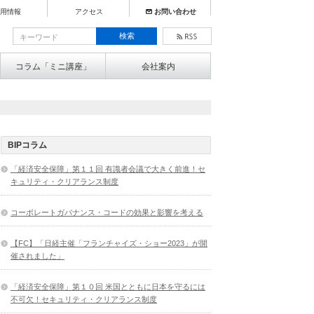
用情報
アクセス
お問い合わせ
コラム「ミニ講座」
会社案内
BIPコラム
「経済安全保障」第１１回 有識者会議で大きく前進！セ
キュリティ・クリアランス制度
コーポレートガバナンス・コードの効果と影響を考える
【FC】「日経主催「フランチャイズ・ショー2023」が開
催されました」
「経済安全保障」第１０回 米国とともに日本を守るには
不可欠！セキュリティ・クリアランス制度