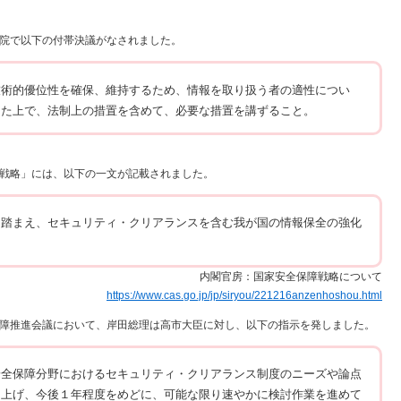
院で以下の付帯決議がなされました。
技術的優位性を確保、維持するため、情報を取り扱う者の適性につい
した上で、法制上の措置を含めて、必要な措置を講ずること。
戦略」には、以下の一文が記載されました。
も踏まえ、セキュリティ・クリアランスを含む我が国の情報保全の強化
内閣官房：国家安全保障戦略について
https://www.cas.go.jp/jp/siryou/221216anzenhoshou.html
障推進会議において、岸田総理は高市大臣に対し、以下の指示を発しました。
安全保障分野におけるセキュリティ・クリアランス制度のニーズや論点
ち上げ、今後１年程度をめどに、可能な限り速やかに検討作業を進めて