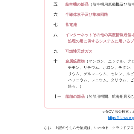
五
航空機の部品
（航空機用原動機及び航
六
半導体素子及び集積回路
七
蓄電池
八
インターネットその他の高度情報通信
処理の用に供するシステムに用いる
九
可燃性天然ガス
十
金属鉱産物
（マンガン、ニッケル、ク
チモン、リチウム、ボロン、チタン
リウム、ゲルマニウム、セレン、ル
ハフニウム、レニウム、タリウム、
限る。）
十一
船舶の部品
（船舶用機関、航海用具及
e-GOV 法令検
https://elaws
なお、上記のうち八号物資は、いわゆる「クラウドプロ