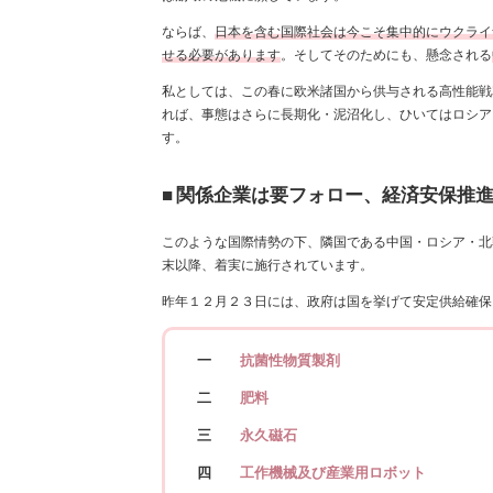
ならば、
日本を含む国際社会は今こそ集中的にウクライ
せる必要があります
。そしてそのためにも、懸念される
私としては、この春に欧米諸国から供与される高性能戦
れば、事態はさらに長期化・泥沼化し、ひいてはロシア
す。
■
関係企業は要フォロー、経済安保推
このような国際情勢の下、隣国である中国・ロシア・北
末以降、着実に施行されています。
昨年１２月２３日には、政府は国を挙げて安定供給確保
一
抗菌性物質製剤
二
肥料
三
永久磁石
四
工作機械及び産業用ロボット