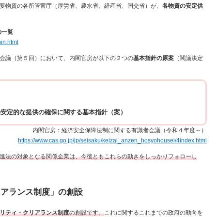
要物資の各所管官庁（厚労省、農水省、経産省、国交省）が、
各物資の安定供
の一覧
in.html
会議（第５回）において、内閣官房が以下の２つの
基本指針の原案
（閣議決定
の安定的な提供の確保に関する基本指針（案）
内閣官房：経済安全保障法制に関する有識者会議（令和４年度～）
https://www.cas.go.jp/jp/seisaku/keizai_anzen_hosyohousei/4index.html
進法の対象となる関係企業は、今後ともこれらの動きをしっかりフォローし
リアランス制度」の創設
リティ・クリアランス制度
の創設です。
これに関するこれまでの政府の動向を