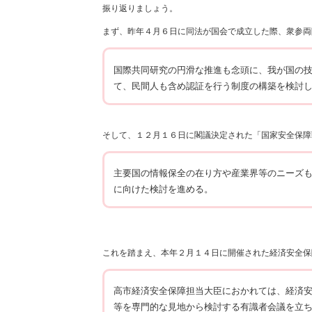
振り返りましょう。
まず、昨年４月６日に同法が国会で成立した際、衆参両
国際共同研究の円滑な推進も念頭に、我が国の
て、民間人も含め認証を行う制度の構築を検討
そして、１２月１６日に閣議決定された「国家安全保障
主要国の情報保全の在り方や産業界等のニーズ
に向けた検討を進める。
これを踏まえ、本年２月１４日に開催された経済安全保
高市経済安全保障担当大臣におかれては、経済
等を専門的な見地から検討する有識者会議を立