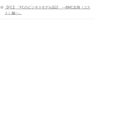
【FC】「FCのビジネスモデル設計 ―BMC左側（コス
ト）編―」