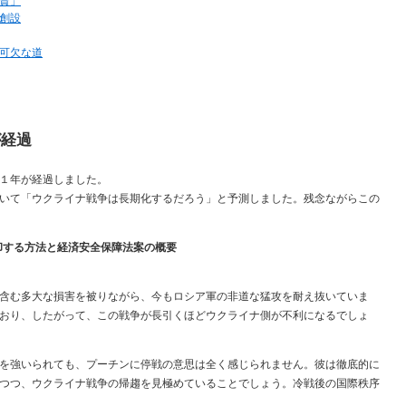
資」
創設
可欠な道
が経過
１年が経過しました。
いて「ウクライナ戦争は長期化するだろう」と予測しました。残念ながらこの
却する方法と経済安全保障法案の概要
含む多大な損害を被りながら、今もロシア軍の非道な猛攻を耐え抜いていま
おり、したがって、この戦争が長引くほどウクライナ側が不利になるでしょ
を強いられても、プーチンに停戦の意思は全く感じられません。彼は徹底的に
つつ、ウクライナ戦争の帰趨を見極めていることでしょう。冷戦後の国際秩序