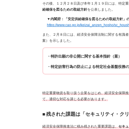
その後、１２月２８日及び本年１月１９日には、特定重
給確保を図るための取組方針
を公表しました。
▼内閣府：「安定供給確保を図るための取組方針」
https://www.cao.go.jp/keizai_anzen_hosho/sc_housh
また、２月８日には、経済安全保障法制に関する有識者
案）を示しました。
・特許出願の非公開に関する基本指針（案）
・特定妨害行為の防止による特定社会基盤役務
特定重要物資を取り扱う企業をはじめ、経済安全保障推
て、適切な対応を講じる必要があります。
■
残された課題は「セキュリティ・ク
経済安全保障推進法に積み残された重要課題は、
セキュ