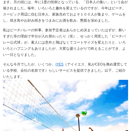
ます。月の頭には、年に
1
度の恒例となっている、「日本人の集い」という会が
催されました。毎年、いろいろと趣向を変えているのですが、今年はビーチ。
スービック周辺に住む日本人、家族含めておよそ１００人が集まり、ゲームを
し、焼き鳥やお好み焼きをつまみにお酒を飲み、懇親を深めました。
私はビーチバレーの幹事。参加予定者はあらかじめ決まっていたはずが、酔い
すぎた等の理由で半分が入れ替わったり（笑）、せっかく用意した「ビーチバ
レー公式球」が、素人には意外と飛ばなくてコートサイズを変えたりと、いろ
いろとハプニングもありましたが、大変な盛り上がりで終えることができ、よ
い一日となりました。
そんな今月でしたが、いくつか、
iYES
（アイイエス、私が
CEO
を務め運営して
いる学校、会社の名前です）らしいサービスを提供できました。以下、ご紹介
いたします。