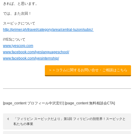
きれば、と思います。
では、また次回！
スービックについて
http://primer.ph/travel/category/area/central-luzon/subic/
iYESについて
www.iyescorp.com
www.facebook.com/iyeslanguageschool/
www.facebook.com/iyesinternship/
＞＞コラムに関するお問い合せ・ご相談はこちら
[page_content プロフィール中沢宏行] [page_content 無料相談会CTA]
「フィリピン スービックだより」第1回 フィリピンの別世界！スービックと
私たちの事業