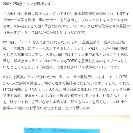
200
〜
250
点アップが目標です。
この会社様、規模は数十人と小さいですが、ある製造技術が認められ、
US
アイ
ダホ州の大学と連携、州のサポートも引き出し、プロジェクトをスタートされ
ます。
A
さんはそこで働く予定なのですが、ワーキングビザの取得が今の英語力
（を示すデータ）ではなかなか難しいようなのです。
iYESは、「
TOEIC
なんてあてにならない」という主義主張で、従来はほぼ無
視、「実践力」にフォーカスしてきました。しかし、やはり、わかり易い指標
としての
TOEIC
スコアは、大事な場面ではすごく大事であるということを再認
識し、最近はオンラインプログラムでも
TOEIC
を意識したものをリリースして
いたところでした。（「実践力」は引き続き
iYES
の大事なバリューです）
Aさんは英語力アップだけのために今、マニラの事務所にいます。そこに
iYES
から
1
人の講師を派遣し、朝から晩まで英語漬けにしています。そして、それだ
けでは時間が足りないとし、
A
さんと同じ部屋に住まわせてもらい、レッスン終
了後も密着、寝食をともにしながら復習や補習をしています。社長さんも「ま
ぁ、賭けですわ」と言いながら本気です。我々もベストを尽くし、この中小企
業様の
US
進出のお手伝いができれば、という思いです。