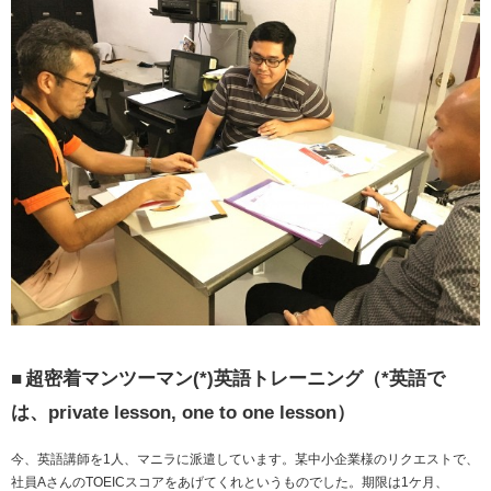
■
超密着マンツーマン
(*)
英語トレーニング（
*
英語で
は、
private lesson, one to one lesson
）
今、英語講師を
1
人、マニラに派遣しています。某中小企業様のリクエストで、
社員
A
さんの
TOEIC
スコアをあげてくれというものでした。期限は
1
ケ月、