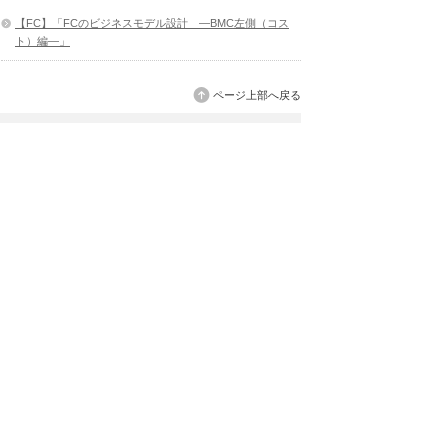
【FC】「FCのビジネスモデル設計 ―BMC左側（コス
ト）編―」
ページ上部へ戻る