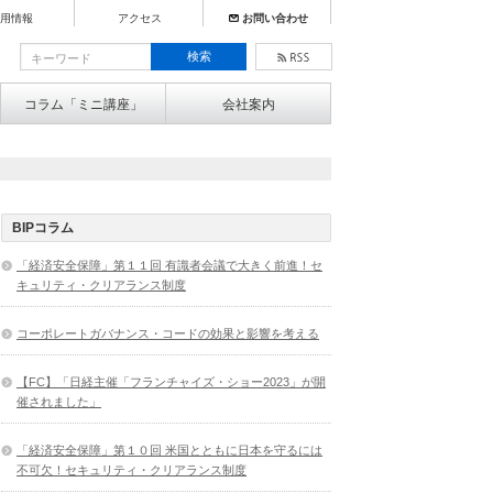
用情報
アクセス
お問い合わせ
コラム「ミニ講座」
会社案内
BIPコラム
「経済安全保障」第１１回 有識者会議で大きく前進！セ
キュリティ・クリアランス制度
コーポレートガバナンス・コードの効果と影響を考える
【FC】「日経主催「フランチャイズ・ショー2023」が開
催されました」
「経済安全保障」第１０回 米国とともに日本を守るには
不可欠！セキュリティ・クリアランス制度