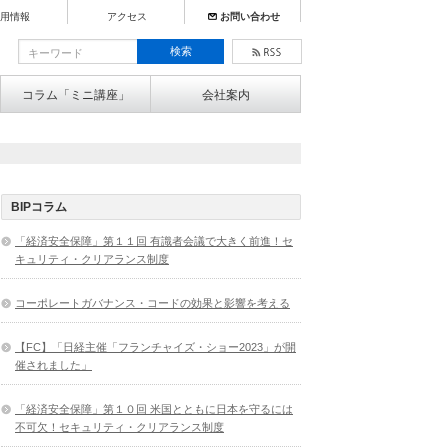
用情報
アクセス
お問い合わせ
コラム「ミニ講座」
会社案内
BIPコラム
「経済安全保障」第１１回 有識者会議で大きく前進！セ
キュリティ・クリアランス制度
コーポレートガバナンス・コードの効果と影響を考える
【FC】「日経主催「フランチャイズ・ショー2023」が開
催されました」
「経済安全保障」第１０回 米国とともに日本を守るには
不可欠！セキュリティ・クリアランス制度